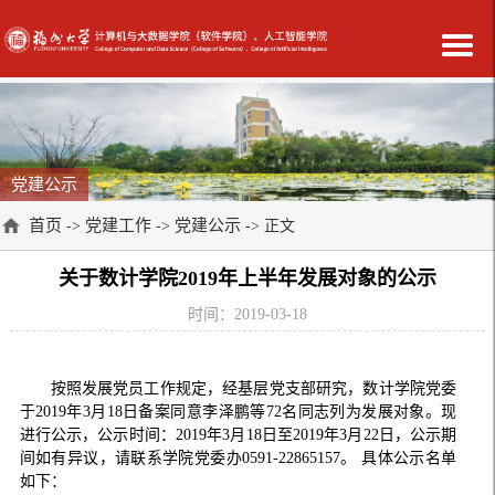
党建公示
首页
党建工作
党建公示
->
->
-> 正文
关于数计学院2019年上半年发展对象的公示
时间：2019-03-18
按照发展党员工作规定，经基层党支部研究，数计学院党委
于
2019
年
3
月
18
日备案同意
李泽鹏
等
72
名同志列为发展对象。现
进行公示，公示时间：
2019
年
3
月
18
日至
2019
年
3
月
22
日，公示期
间如有异议，请联系学院党委办
0591-22865157
。
具体公示名单
如下：