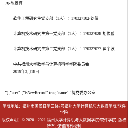
70-
陈景辉
软件工程研究生党支部
（
1
人）
：
170327102-
刘倩
计算机技术研究生第一党支部
（
1
人）
：
170327028-
胡俊鹏
计算机技术研究生第二党支部
（
1
人）
：
170327077-
翟宇波
中共福州大学数学与计算机科学学院委员会
2019
年
3
月
18
日
"},"user":{"isNewRecord":true,"name":"院党委办公室
学院地址：福州市闽侯县学园路2号福州大学计算机与大数据学院/软件
学院
版权声明：© 2020 - 2021 福州大学计算机与大数据学院/软件学院. 版权
所有. 保留所有权利