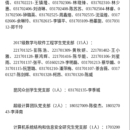
倩、
031702221-
王镇隆、
031702306-
林晓锋、
031702310-
林少
惠、
031702406-
刘诗琳、
031702408-
陈苏苏、
031702504-
林睿、
0
31702506-
钟璐英、
031702525-
周鑫煌、
031702535-
沈溢煌、
0317
02606-
余琳玲、
031702615-
李镇平、
031703109-
杨蓁旎、
0317031
12-
郑千玲
2017
级数学与软件工程学生党支部
（
15
人）
：
221701325-
彭陈浩、
221701309-
黄秋妍、
221701402-
王小
雅、
221701128-
蔡鸿辉、
221701416-
陈华能、
221701106-
刘星
雨、
221701137-
张平、
051602129
-
李明磊、
031701213-
蔡华媚、
0
31701115-
阮慧璐、
031701210-
潘萍梅、
031701107-
茶含薇、
0317
01327-
陈剑辉、
031701328-
柯昂、
031701320-
陈威
昆冈众创学生党支部
（
1
人）
：
031702135-
李季城
超级计算团队党支部
（
2
人）
：
180327009-
陈俊杰、
1803270
43-
李泽南
计算机系统结构和信息安全研究生党支部
（
1
人）
：
1703200