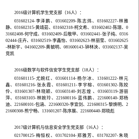
2016
级计算机学生党支部
（
16
人）
：
031602124-
李泽鹏、
031602209-
陈志炜、
031602227-
林雅
静、
031602315-
黄靖茹、
031602318-
柯文希、
031602402-
陈璟、
0
31602408-
何守成、
031602409-
后敬甲、
031602441-
张子纯、
0316
02444-
庄卉、
031602519-
李鑫怡、
031602623-
林丽莹、
031602625
-
林新宇、
041602209-
黄毓明、
081600143-
钟林泱、
031602137-
吴
竞凯
2016
级数学与软件信安学生党支部
（
18
人）
：
031601115-
尤婉红、
031601114-
杨尔冰、
131601222-
林元
鑫、
031601216-
张永霞、
031601211-
李宇榕、
031601302-
陈姣
伶、
031601307-
林晓颖、
031603140-
刘志煌
、
031603119-
游丽
萍、
031603103-
林婉玲、
221600116-
蓝伟鹏、
221600140-
郑杨
迪、
221600101-
包涵、
221600320-
李宜剑、
221600315-
黎焕明、
2
21600308-
熊宁畅、
131601207-
陈序展、
221600440-
郑晓彪
2017
级计算机与信息安全学生党支部
（
16
人）
：
021700125-
梅恒权、
031702104-
郑雅芳、
031702207-
朱晓