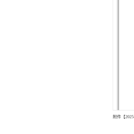
附件【
20