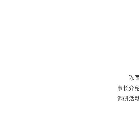
陈
事长介
调研活