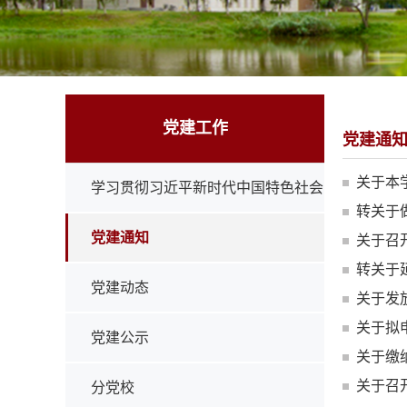
党建工作
党建通
关于本
学习贯彻习近平新时代中国特色社会
转关于
主义思想
党建通知
关于召
转关于
党建动态
关于发放
关于拟
党建公示
关于缴
关于召
分党校